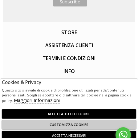
STORE
ASSISTENZA CLIENTI
TERMINI E CONDIZIONI
INFO
Cookies & Privacy
SOCIAL
Questo sito si avvale di cookie di profilazione utilizzati per ads/contenuti
personalizzati. Scegli se accettare o disattivare tali cookie nella pagina cookie
Maggiori Informazioni
policy.
ACCETTA TUTTI I COOKIE
CUSTOMIZZA COOKIES
© 1949 - 2026 | LG3 Retail - Corso Garibaldi 50 - 89125 Reggio
ACCETTA NECESSARI
Calabria (RC) - Italia C.F e P. IVA:02800720803 Powered by