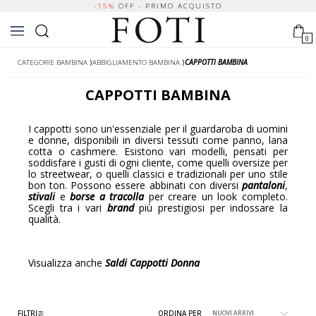
-15%
OFF - PRIMO ACQUISTO
0
CATEGORIE BAMBINA
⟩
ABBIGLIAMENTO BAMBINA
⟩
CAPPOTTI BAMBINA
CAPPOTTI BAMBINA
I cappotti sono un'essenziale per il guardaroba di uomini
e donne, disponibili in diversi tessuti come panno, lana
cotta o cashmere. Esistono vari modelli, pensati per
soddisfare i gusti di ogni cliente, come quelli oversize per
lo streetwear, o quelli classici e tradizionali per uno stile
bon ton. Possono essere abbinati con diversi
pantaloni
,
stivali
e
borse a tracolla
per creare un look completo.
Scegli tra i vari
brand
più prestigiosi per indossare la
qualità.
Visualizza anche
Saldi Cappotti Donna
FILTRI
ORDINA PER