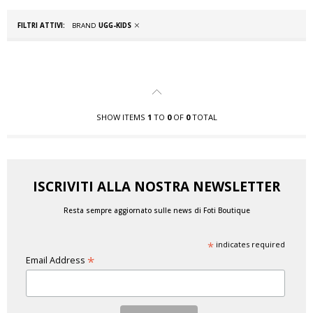
FILTRI ATTIVI:
BRAND
UGG-KIDS
SHOW ITEMS
1
TO
0
OF
0
TOTAL
ISCRIVITI ALLA NOSTRA NEWSLETTER
Resta sempre aggiornato sulle news di Foti Boutique
*
indicates required
*
Email Address