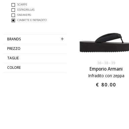
SCARPE
ESPADRILLAS
SNEAKERS
CIABATTE E INFRADITO
BRANDS
PREZZO
TAGLIE
36
38
39
COLORE
Emporio Armani
Infradito con zeppa
€ 80.00