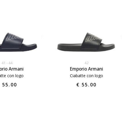
41
44
42
rio Armani
Emporio Armani
atte con logo
Ciabatte con logo
 55.00
€ 55.00