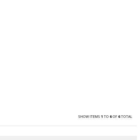
SHOW ITEMS
1
TO
6
OF
6
TOTAL