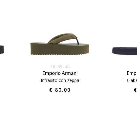
36
39
40
Emporio Armani
Empo
Infradito con zeppa
Ciab
€ 80.00
€