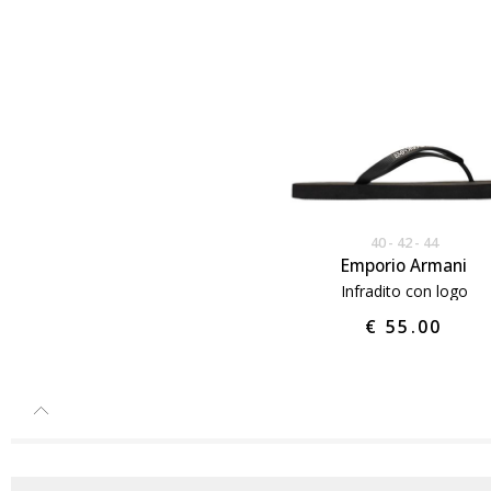
40
42
44
Emporio Armani
Infradito con logo
€ 55.00