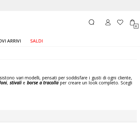
0
VI ARRIVI
SALDI
stono vari modelli, pensati per soddisfare i gusti di ogni cliente,
loni
,
stivali
e
borse a tracolla
per creare un look completo. Scegli