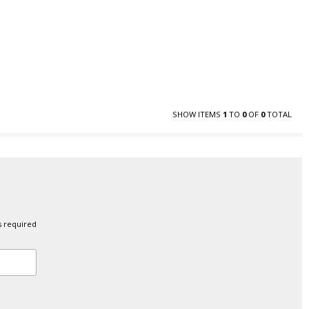
SHOW ITEMS
1
TO
0
OF
0
TOTAL
s required