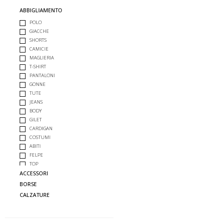
ABBIGLIAMENTO
POLO
GIACCHE
SHORTS
CAMICIE
MAGLIERIA
T-SHIRT
PANTALONI
GONNE
TUTE
JEANS
BODY
GILET
CARDIGAN
COSTUMI
ABITI
FELPE
TOP
GIUBBOTTI
ACCESSORI
COMPLETO
BORSE
CALZATURE