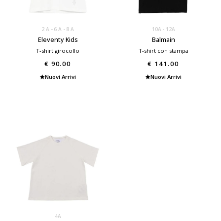
2 A
6 A
8 A
10A
12A
Eleventy Kids
Balmain
T-shirt girocollo
T-shirt con stampa
€ 90.00
€ 141.00
Nuovi Arrivi
Nuovi Arrivi
4A