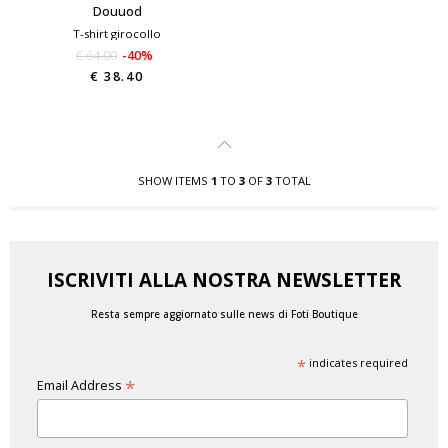
Douuod
T-shirt girocollo
€ 64.00
-40%
€ 38.40
SHOW ITEMS
1
TO
3
OF
3
TOTAL
ISCRIVITI ALLA NOSTRA NEWSLETTER
Resta sempre aggiornato sulle news di Foti Boutique
*
indicates required
*
Email Address