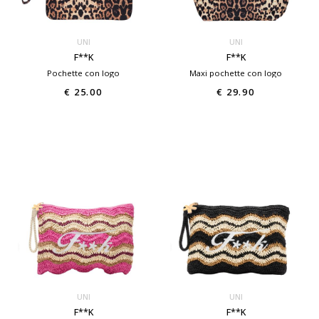
UNI
UNI
F**K
F**K
Pochette con logo
Maxi pochette con logo
€ 25.00
€ 29.90
UNI
UNI
F**K
F**K