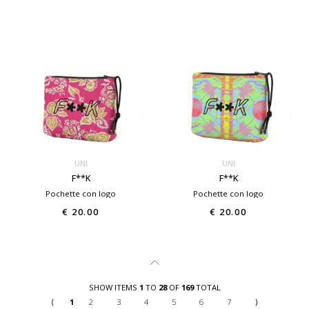
UNI
UNI
F**K
F**K
Pochette con logo
Pochette con logo
€ 20.00
€ 20.00
SHOW ITEMS
1
TO
28
OF
169
TOTAL
⟨
1
2
3
4
5
6
7
⟩