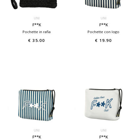
UNI
UNI
F**K
F**K
Pochette in rafia
Pochette con logo
€ 35.00
€ 19.90
UNI
UNI
F**K
F**K