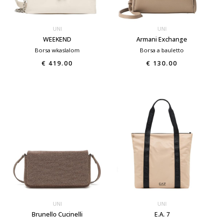
UNI
UNI
WEEKEND
Armani Exchange
Borsa wkaslalom
Borsa a bauletto
€ 419.00
€ 130.00
UNI
UNI
Brunello Cucinelli
E.A. 7