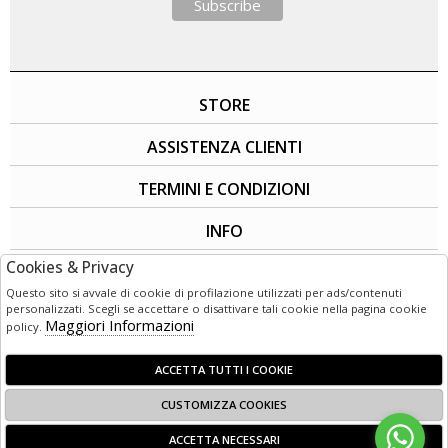
STORE
ASSISTENZA CLIENTI
TERMINI E CONDIZIONI
INFO
Cookies & Privacy
SOCIAL
Questo sito si avvale di cookie di profilazione utilizzati per ads/contenuti
personalizzati. Scegli se accettare o disattivare tali cookie nella pagina cookie
Maggiori Informazioni
policy.
ACCETTA TUTTI I COOKIE
CUSTOMIZZA COOKIES
© 1949 - 2026 | LG3 Retail - Corso Garibaldi 50 - 89125 Reggio
ACCETTA NECESSARI
Calabria (RC) - Italia C.F e P. IVA:02800720803 Powered by