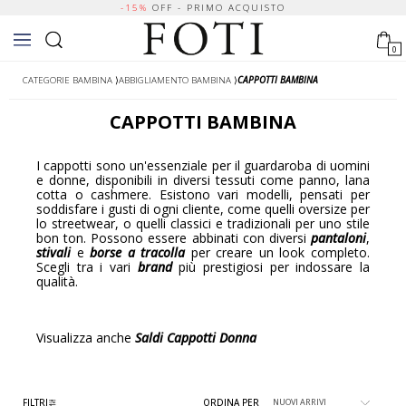
-15%
OFF - PRIMO ACQUISTO
0
CATEGORIE BAMBINA
⟩
ABBIGLIAMENTO BAMBINA
⟩
CAPPOTTI BAMBINA
CAPPOTTI BAMBINA
I cappotti sono un'essenziale per il guardaroba di uomini
e donne, disponibili in diversi tessuti come panno, lana
cotta o cashmere. Esistono vari modelli, pensati per
soddisfare i gusti di ogni cliente, come quelli oversize per
lo streetwear, o quelli classici e tradizionali per uno stile
bon ton. Possono essere abbinati con diversi
pantaloni
,
stivali
e
borse a tracolla
per creare un look completo.
Scegli tra i vari
brand
più prestigiosi per indossare la
qualità.
Visualizza anche
Saldi Cappotti Donna
FILTRI
ORDINA PER