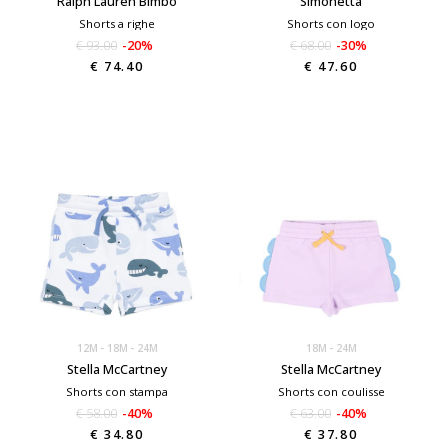
Ralph Lauren Bimbo
Simonetta
Shorts a righe
Shorts con logo
€ 93.00
-20%
€ 68.00
-30%
€ 74.40
€ 47.60
12M
18M
24M
18M
24M
Stella McCartney
Stella McCartney
Shorts con stampa
Shorts con coulisse
€ 58.00
-40%
€ 63.00
-40%
€ 34.80
€ 37.80