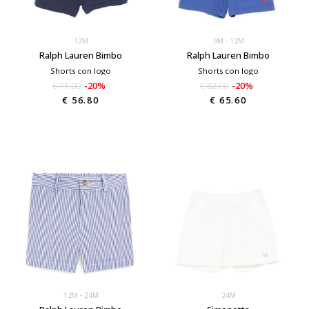
12M
9M
12M
Ralph Lauren Bimbo
Ralph Lauren Bimbo
Shorts con logo
Shorts con logo
€ 71.00
-20%
€ 82.00
-20%
€ 56.80
€ 65.60
12M
24M
24M