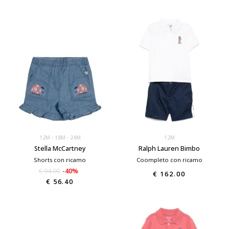
12M
18M
24M
12M
Stella McCartney
Ralph Lauren Bimbo
Shorts con ricamo
Coompleto con ricamo
€ 94.00
-40%
€ 162.00
€ 56.40