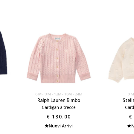
6 M
9 M
12M
18M
24M
9 M
Ralph Lauren Bimbo
Stel
Cardigan a trecce
Card
€ 130.00
€
Nuovi Arrivi
N