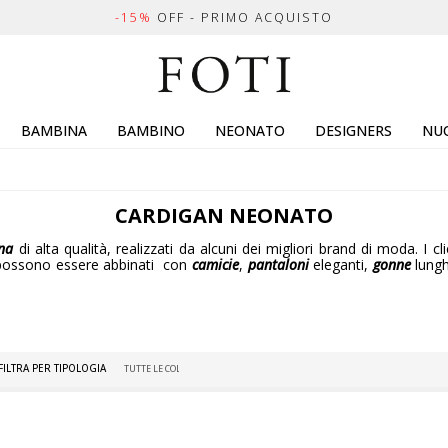
-15%
OFF - PRIMO ACQUISTO
BAMBINA
BAMBINO
NEONATO
DESIGNERS
NUO
CARDIGAN NEONATO
na
di alta qualità, realizzati da alcuni dei migliori brand di moda. I 
an possono essere abbinati con
camicie
,
pantaloni
eleganti,
gonne
lung
FILTRA PER TIPOLOGIA