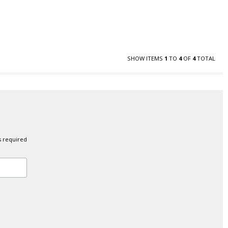
SHOW ITEMS
1
TO
4
OF
4
TOTAL
s required