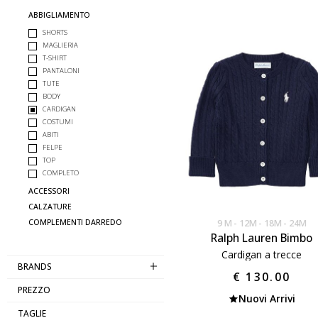
ABBIGLIAMENTO
SHORTS
MAGLIERIA
T-SHIRT
PANTALONI
TUTE
BODY
CARDIGAN
COSTUMI
ABITI
FELPE
TOP
COMPLETO
ACCESSORI
CALZATURE
9 M
12M
18M
24M
COMPLEMENTI DARREDO
Ralph Lauren Bimbo
Cardigan a trecce
BRANDS
€ 130.00
PREZZO
Nuovi Arrivi
TAGLIE