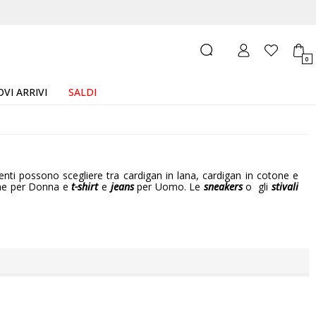
0
VI ARRIVI
SALDI
clienti possono scegliere tra cardigan in lana, cardigan in cotone e
he per Donna e
t-shirt
e
jeans
per Uomo. Le
sneakers
o gli
stivali