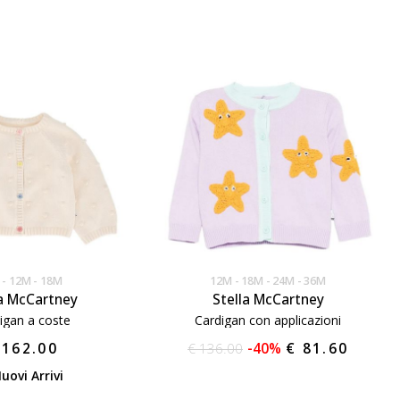
12M
18M
12M
18M
24M
36M
la McCartney
Stella McCartney
igan a coste
Cardigan con applicazioni
 162.00
€ 136.00
-40%
€ 81.60
uovi Arrivi