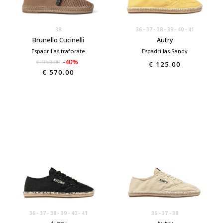
38
36
37
38
39
40
41
Brunello Cucinelli
Autry
Espadrillas traforate
Espadrillas Sandy
€ 950.00
-40%
€ 125.00
€ 570.00
36
37
38
39
40
41
36
37
38