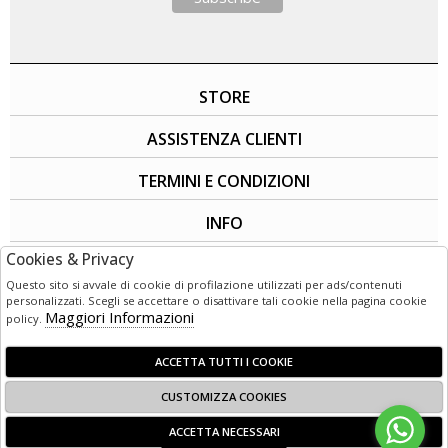
STORE
ASSISTENZA CLIENTI
TERMINI E CONDIZIONI
INFO
Cookies & Privacy
SOCIAL
Questo sito si avvale di cookie di profilazione utilizzati per ads/contenuti
personalizzati. Scegli se accettare o disattivare tali cookie nella pagina cookie
Maggiori Informazioni
policy.
ACCETTA TUTTI I COOKIE
CUSTOMIZZA COOKIES
© 1949 - 2026 | LG3 Retail - Corso Garibaldi 50 - 89125 Reggio
ACCETTA NECESSARI
Calabria (RC) - Italia C.F e P. IVA:02800720803 Powered by