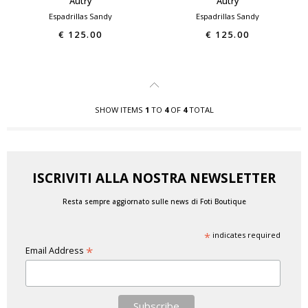
Autry
Autry
Espadrillas Sandy
Espadrillas Sandy
€ 125.00
€ 125.00
SHOW ITEMS
1
TO
4
OF
4
TOTAL
ISCRIVITI ALLA NOSTRA NEWSLETTER
Resta sempre aggiornato sulle news di Foti Boutique
*
indicates required
*
Email Address