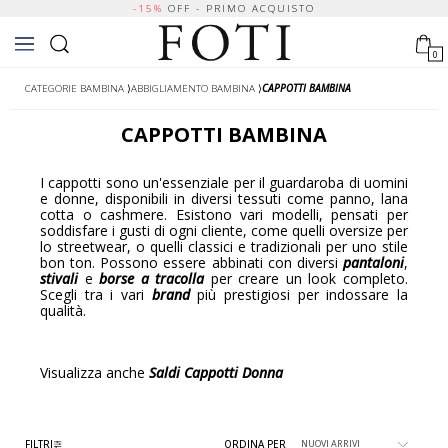
-15%
OFF - PRIMO ACQUISTO
0
CATEGORIE BAMBINA
⟩
ABBIGLIAMENTO BAMBINA
⟩
CAPPOTTI BAMBINA
CAPPOTTI BAMBINA
I cappotti sono un'essenziale per il guardaroba di uomini
e donne, disponibili in diversi tessuti come panno, lana
cotta o cashmere. Esistono vari modelli, pensati per
soddisfare i gusti di ogni cliente, come quelli oversize per
lo streetwear, o quelli classici e tradizionali per uno stile
bon ton. Possono essere abbinati con diversi
pantaloni
,
stivali
e
borse a tracolla
per creare un look completo.
Scegli tra i vari
brand
più prestigiosi per indossare la
qualità.
Visualizza anche
Saldi Cappotti Donna
FILTRI
ORDINA PER