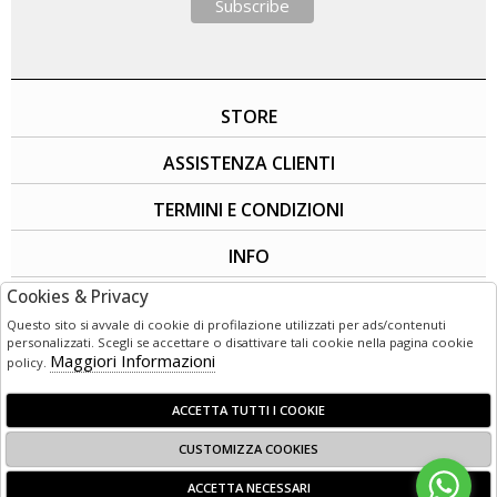
STORE
ASSISTENZA CLIENTI
TERMINI E CONDIZIONI
INFO
Cookies & Privacy
SOCIAL
Questo sito si avvale di cookie di profilazione utilizzati per ads/contenuti
personalizzati. Scegli se accettare o disattivare tali cookie nella pagina cookie
Maggiori Informazioni
policy.
ACCETTA TUTTI I COOKIE
CUSTOMIZZA COOKIES
© 1949 - 2026 | LG3 Retail - Corso Garibaldi 50 - 89125 Reggio
ACCETTA NECESSARI
Calabria (RC) - Italia C.F e P. IVA:02800720803 Powered by