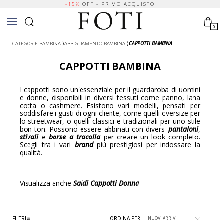
-15%
OFF - PRIMO ACQUISTO
0
CATEGORIE BAMBINA
⟩
ABBIGLIAMENTO BAMBINA
⟩
CAPPOTTI BAMBINA
CAPPOTTI BAMBINA
I cappotti sono un'essenziale per il guardaroba di uomini
e donne, disponibili in diversi tessuti come panno, lana
cotta o cashmere. Esistono vari modelli, pensati per
soddisfare i gusti di ogni cliente, come quelli oversize per
lo streetwear, o quelli classici e tradizionali per uno stile
bon ton. Possono essere abbinati con diversi
pantaloni
,
stivali
e
borse a tracolla
per creare un look completo.
Scegli tra i vari
brand
più prestigiosi per indossare la
qualità.
Visualizza anche
Saldi Cappotti Donna
FILTRI
ORDINA PER