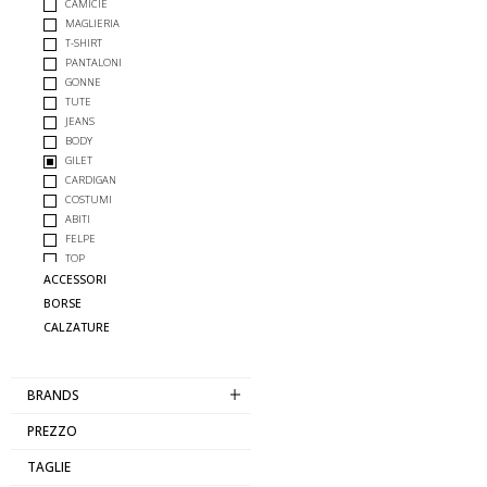
CAMICIE
MAGLIERIA
T-SHIRT
PANTALONI
GONNE
TUTE
JEANS
BODY
GILET
CARDIGAN
COSTUMI
ABITI
FELPE
TOP
GIUBBOTTI
ACCESSORI
COMPLETO
BORSE
CALZATURE
BRANDS
PREZZO
TAGLIE