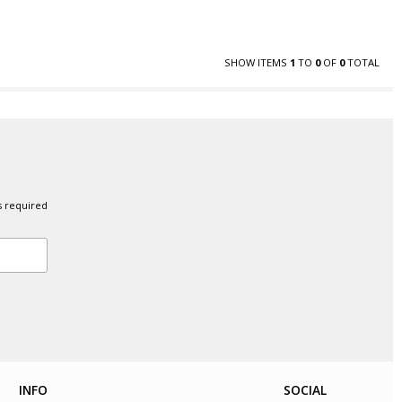
SHOW ITEMS
1
TO
0
OF
0
TOTAL
s required
INFO
SOCIAL