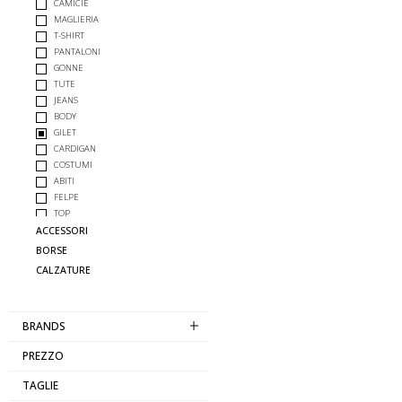
CAMICIE
MAGLIERIA
T-SHIRT
PANTALONI
GONNE
TUTE
JEANS
BODY
GILET
CARDIGAN
COSTUMI
ABITI
FELPE
TOP
GIUBBOTTI
ACCESSORI
COMPLETO
BORSE
CALZATURE
BRANDS
PREZZO
TAGLIE