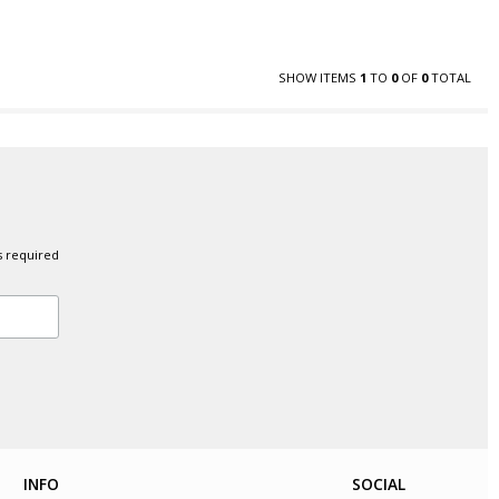
SHOW ITEMS
1
TO
0
OF
0
TOTAL
s required
INFO
SOCIAL