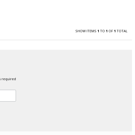
SHOW ITEMS
1
TO
1
OF
1
TOTAL
s required