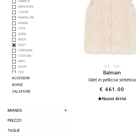
CAMICIE
MAGLIERIA
T-SHIRT
PANTALONI
GONNE
TUTE
JEANS
BODY
GILET
CARDIGAN
COSTUMI
ABITI
6 A
10A
FELPE
Balmain
TOP
GIUBBOTTI
ACCESSORI
Gilet in pelliccia sintetica
COMPLETO
BORSE
€ 461.00
CALZATURE
Nuovi Arrivi
BRANDS
PREZZO
TAGLIE