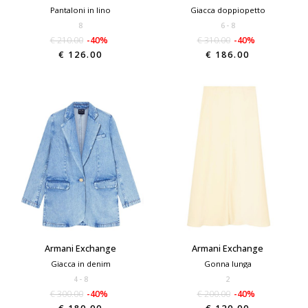
Pantaloni in lino
Giacca doppiopetto
8
6
8
€ 210.00
-40%
€ 310.00
-40%
€ 126.00
€ 186.00
Armani Exchange
Armani Exchange
Giacca in denim
Gonna lunga
4
8
2
€ 300.00
-40%
€ 200.00
-40%