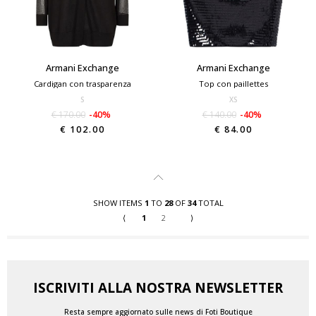
Armani Exchange
Armani Exchange
Cardigan con trasparenza
Top con paillettes
S
XS
€ 170.00
-40%
€ 140.00
-40%
€ 102.00
€ 84.00
SHOW ITEMS
1
TO
28
OF
34
TOTAL
⟨
1
2
⟩
ISCRIVITI ALLA NOSTRA NEWSLETTER
Resta sempre aggiornato sulle news di Foti Boutique