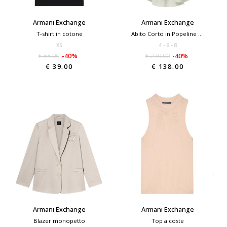
Armani Exchange
Armani Exchange
T-shirt in cotone
Abito Corto in Popeline di Lino
XS
4
6
8
€ 65.00
-40%
€ 230.00
-40%
€ 39.00
€ 138.00
Armani Exchange
Armani Exchange
Blazer monopetto
Top a coste