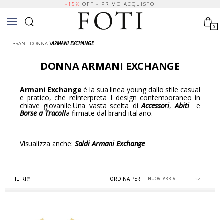
-15%
OFF - PRIMO ACQUISTO
0
BRAND DONNA
⟩
ARMANI EXCHANGE
DONNA
ARMANI EXCHANGE
Armani Exchange
è la sua linea young dallo stile casual
e pratico, che reinterpreta il design contemporaneo in
chiave giovanile.Una vasta scelta di
Accessori
,
Abiti
e
Borse a Tracoll
a firmate dal brand italiano.
Visualizza anche:
Saldi Armani Exchange
FILTRI
ORDINA PER