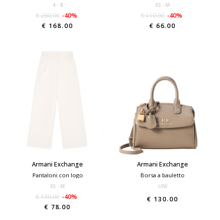
4
8
XS
M
€ 280.00
-40%
€ 110.00
-40%
€ 168.00
€ 66.00
Armani Exchange
Armani Exchange
Pantaloni con logo
Borsa a bauletto
XS
M
UNI
€ 130.00
-40%
€ 130.00
€ 78.00