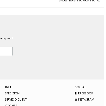
SHOW ITEMS
1
TO
4
OF
4
TOTAL
s required
INFO
SOCIAL
SPEDIZIONI
FACEBOOK
SERVIZIO CLIENTI
INSTAGRAM
COOKIES