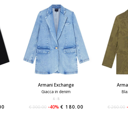
Armani Exchange
Arma
Giacca in denim
Bla
4
8
00
€ 300.00
-40%
€ 180.00
€ 260.00