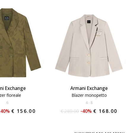
ni Exchange
Armani Exchange
zer floreale
Blazer monopetto
6
4
8
-40%
€ 156.00
€ 280.00
-40%
€ 168.00