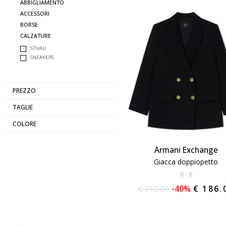
ABBIGLIAMENTO
ACCESSORI
BORSE
CALZATURE
STIVALI
SNEAKERS
PREZZO
TAGLIE
COLORE
Armani Exchange
Giacca doppiopetto
6
8
€ 310.00
-40%
€ 186.