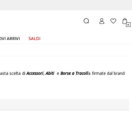
0
VI ARRIVI
SALDI
vasta scelta di
Accessori
,
Abiti
e
Borse a Tracoll
a firmate dal brand