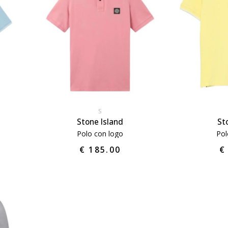
S
Stone Island
St
Polo con logo
Pol
€ 185.00
€