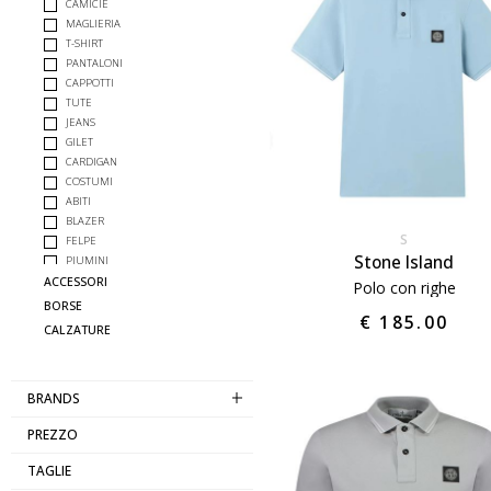
CAMICIE
MAGLIERIA
T-SHIRT
PANTALONI
CAPPOTTI
TUTE
JEANS
GILET
CARDIGAN
COSTUMI
ABITI
BLAZER
S
FELPE
Stone Island
PIUMINI
INTIMO
ACCESSORI
Polo con righe
GIUBBOTTI
BORSE
€ 185.00
COMPLETO
CALZATURE
BRANDS
PREZZO
TAGLIE