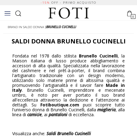
-15%
OFF - PRIMO ACQUISTO
0
BRAND IN SALDO DONNA
⟩
BRUNELLO CUCINELLI
SALDI
DONNA
BRUNELLO CUCINELLI
Fondata nel 1978 dallo stilista
Brunello Cucinelli
, la
Maison italiana di lusso produce abbigliamento e
accessori di alta qualità. Specializzata nella lavorazione
del cashmere e nel prêt-à-porter, il brand combina
l'artigianato tradizionale con un design moderno,
utilizzando solo materie prime di altissima qualità e
promuovendo l'artigianalità e il savoir faire
Made in
Italy
. Brunello Cucinelli, imprenditore e mecenate
umbro, è noto per aver portato il suo brand
all'eccellenza attraverso la dedizione e l'attenzione ai
dettagli. Su
Fotiboutique.com
puoi scoprire tutto
l'universo donna di Brunello Cucinelli, dalla
maglieria
, alla
linea di
camicie
, ai
pantaloni
di eccellenza.
Visualizza anche:
Saldi Brunello Cucinelli