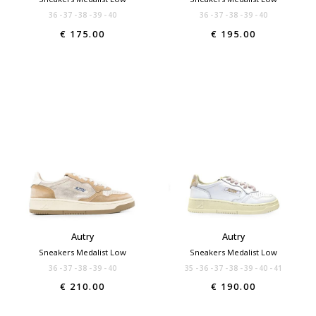
36
37
38
39
40
36
37
38
39
40
€ 175.00
€ 195.00
Autry
Autry
Sneakers Medalist Low
Sneakers Medalist Low
36
37
38
39
40
35
36
37
38
39
40
41
€ 210.00
€ 190.00