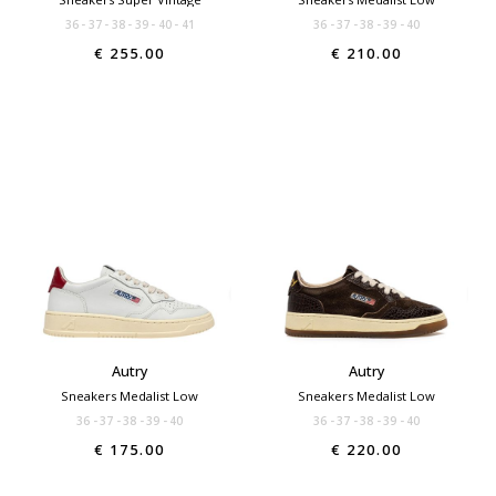
36
37
38
39
40
41
36
37
38
39
40
€ 255.00
€ 210.00
Autry
Autry
Sneakers Medalist Low
Sneakers Medalist Low
36
37
38
39
40
36
37
38
39
40
€ 175.00
€ 220.00