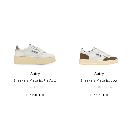
Autry
Autry
Sneakers Medalist Platform
Sneakers Medalist Low
36
37
38
36
37
38
39
40
€ 180.00
€ 195.00