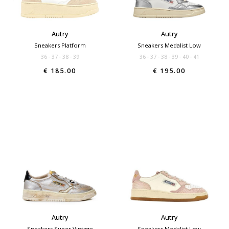
Autry
Autry
Sneakers Platform
Sneakers Medalist Low
36
37
38
39
36
37
38
39
40
41
€ 185.00
€ 195.00
Autry
Autry
Sneakers Super Vintage
Sneakers Medalist Low