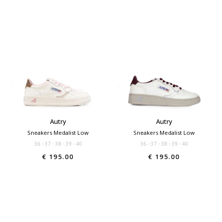
Autry
Autry
Sneakers Medalist Low
Sneakers Medalist Low
36
37
38
39
40
36
37
38
39
40
€ 195.00
€ 195.00