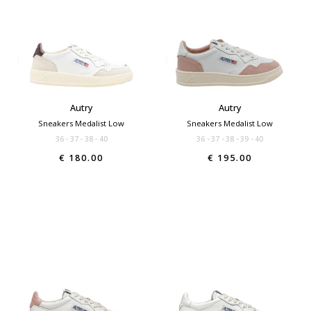
Autry
Autry
Sneakers Medalist Low
Sneakers Medalist Low
36
37
38
40
36
37
38
39
40
€ 180.00
€ 195.00