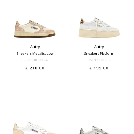
Autry
Autry
Sneakers Medalist Low
Sneakers Platform
36
37
38
39
40
36
37
38
39
€ 210.00
€ 195.00