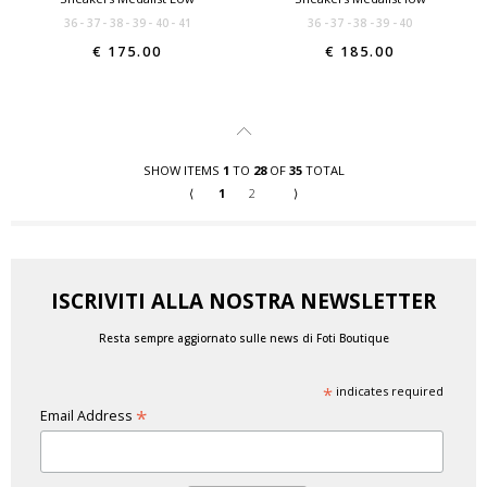
36
37
38
39
40
41
36
37
38
39
40
€ 175.00
€ 185.00
SHOW ITEMS
1
TO
28
OF
35
TOTAL
⟨
1
2
⟩
ISCRIVITI ALLA NOSTRA NEWSLETTER
Resta sempre aggiornato sulle news di Foti Boutique
*
indicates required
*
Email Address