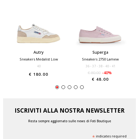
Autry
Superga
Sneakers Medalist Low
Sneakers 2750 Lamew
40
36
37
38
40
41
€ 80.00
-40%
€ 180.00
€ 48.00
ISCRIVITI ALLA NOSTRA NEWSLETTER
Resta sempre aggiornato sulle news di Foti Boutique
*
indicates required