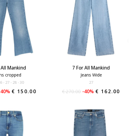
 All Mankind
7 For All Mankind
ns cropped
Jeans Wide
26
27
28
30
27
-40%
€ 150.00
€ 270.00
-40%
€ 162.00