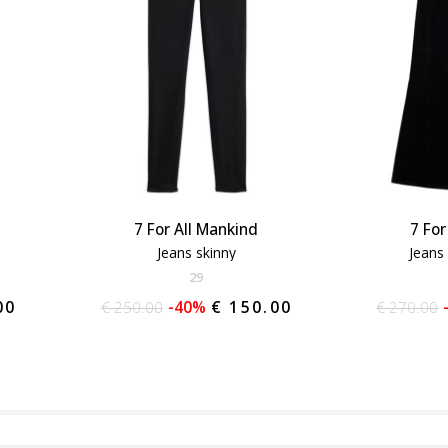
7 For All Mankind
7 For
Jeans skinny
Jeans
29
00
€ 250.00
-40%
€ 150.00
€ 270.00