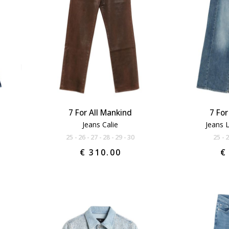
7 For All Mankind
7 For
Jeans Calie
Jeans L
25
26
27
28
29
30
25
€ 310.00
€