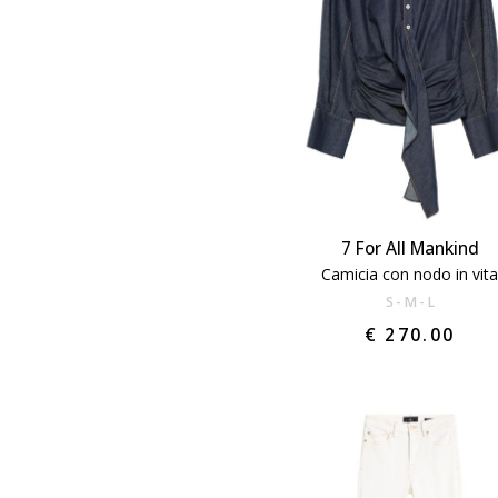
7 For All Mankind
Camicia con nodo in vit
S
M
L
€ 270.00