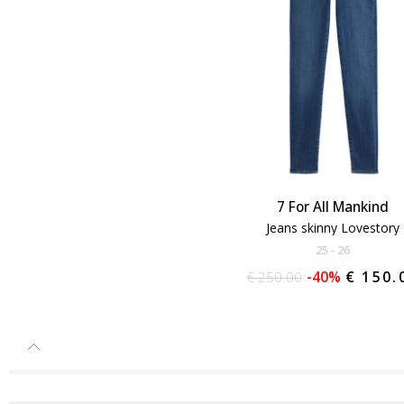
7 For All Mankind
Jeans skinny Lovestory
25
26
€ 250.00
-40%
€ 150.