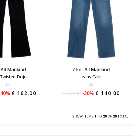
 All Mankind
7 For All Mankind
 Twisted Dojo
Jeans Calie
29
25
-40%
€ 162.00
€ 200.00
-30%
€ 140.00
SHOW ITEMS
1
TO
20
OF
20
TOTAL