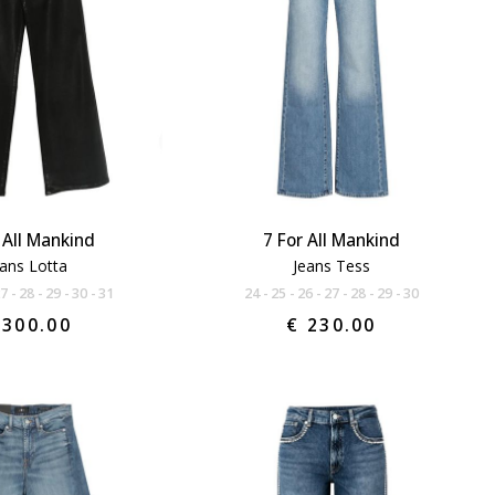
 All Mankind
7 For All Mankind
eans Lotta
Jeans Tess
27
28
29
30
31
24
25
26
27
28
29
30
 300.00
€ 230.00