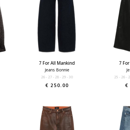
7 For All Mankind
7 For
Jeans Bonnie
J
26
27
28
29
30
25
26
€ 250.00
€