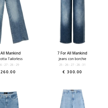
 All Mankind
7 For All Mankind
otta Tailorless
Jeans con borchie
26
27
28
29
25
26
27
28
31
 260.00
€ 300.00