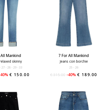
 All Mankind
7 For All Mankind
relaxed skinny
Jeans con borchie
27
28
29
33
25
26
-40%
€ 150.00
€ 315.00
-40%
€ 189.00