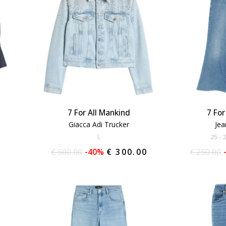
7 For All Mankind
7 For
a
Giacca Adi Trucker
Jea
L
25
€ 500.00
-40%
€ 300.00
€ 250.00