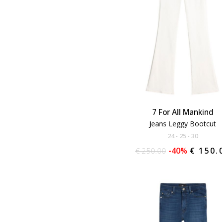
7 For All Mankind
Jeans Leggy Bootcut
24
25
30
€ 250.00
-40%
€ 150.