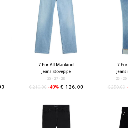
7 For All Mankind
7 For
Jeans Stovepipe
Jeans 
25
27
28
25
26
00
€ 210.00
-40%
€ 126.00
€ 250.00