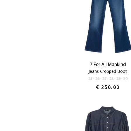
7 For All Mankind
Jeans Cropped Boot
25
26
27
28
29
30
€ 250.00