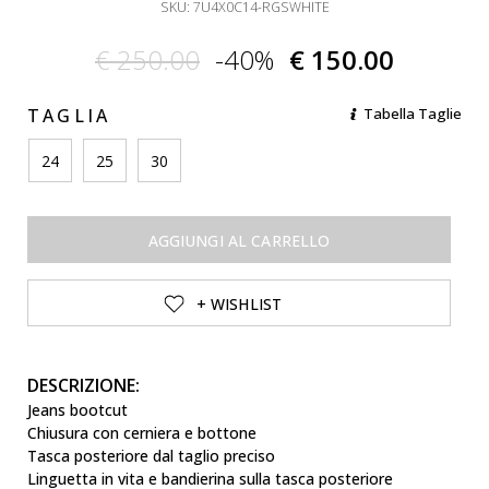
SKU: 7U4X0C14-RGSWHITE
€ 250.00
-40%
€ 150.00
TAGLIA
Tabella Taglie
24
25
30
AGGIUNGI AL CARRELLO
+ WISHLIST
DESCRIZIONE:
Jeans bootcut
Chiusura con cerniera e bottone
Tasca posteriore dal taglio preciso
Linguetta in vita e bandierina sulla tasca posteriore