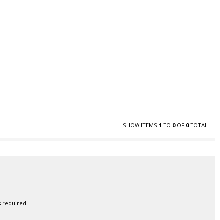
SHOW ITEMS
1
TO
0
OF
0
TOTAL
s required