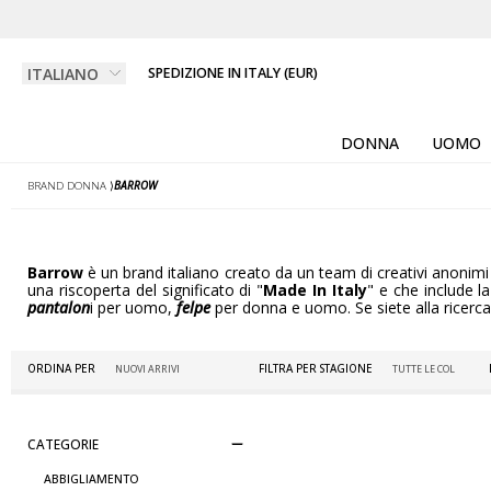
SPEDIZIONE IN ITALY (EUR)
DONNA
UOMO
BRAND DONNA
⟩
BARROW
Barrow
è un brand italiano creato da un team di creativi anonimi che
una riscoperta del significato di "
Made In Italy
" e che include la
pantalon
i per uomo,
felpe
per donna e uomo. Se siete alla ricerca d
ORDINA PER
FILTRA PER STAGIONE
CATEGORIE
ABBIGLIAMENTO