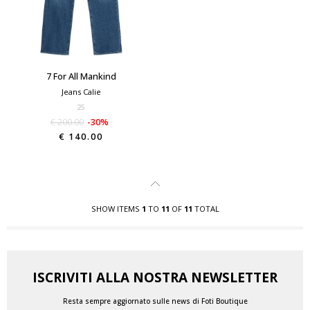
7 For All Mankind
Jeans Calie
25
€ 200.00
-30%
€ 140.00
SHOW ITEMS
1
TO
11
OF
11
TOTAL
ISCRIVITI ALLA NOSTRA NEWSLETTER
Resta sempre aggiornato sulle news di Foti Boutique