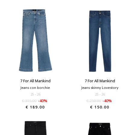
7 For All Mankind
7 For All Mankind
Jeans con borchie
Jeans skinny Lovestory
25
26
25
26
€ 315.00
-40%
€ 250.00
-40%
€ 189.00
€ 150.00