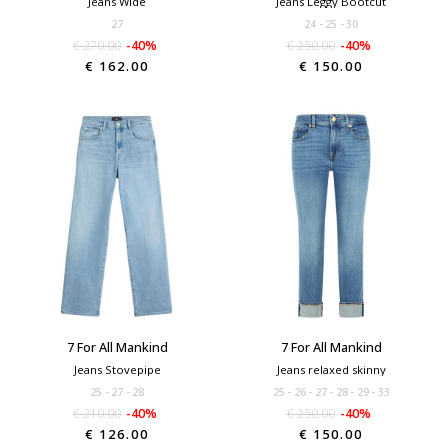
Jeans Wide
Jeans Leggy Bootcut
27
24
25
30
€ 270.00
-40%
€ 250.00
-40%
€ 162.00
€ 150.00
7 For All Mankind
7 For All Mankind
Jeans Stovepipe
Jeans relaxed skinny
25
27
28
25
26
27
28
29
33
€ 210.00
-40%
€ 250.00
-40%
€ 126.00
€ 150.00