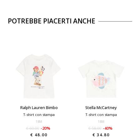
POTREBBE PIACERTI ANCHE
Ralph Lauren Bimbo
Stella McCartney
T-shirt con stampa
T-shirt con stampa
18M
18M
€ 60.00
-20%
€ 58.00
-40%
€ 48.00
€ 34.80