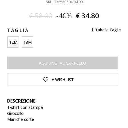
SKU: TY8560Z0434100
€ 58.00
-40%
€ 34.80
TAGLIA
Tabella Taglie
12M
18M
AGGIUNGI AL CARRELLO
+ WISHLIST
DESCRIZIONE:
T-shirt con stampa
Girocollo
Maniche corte