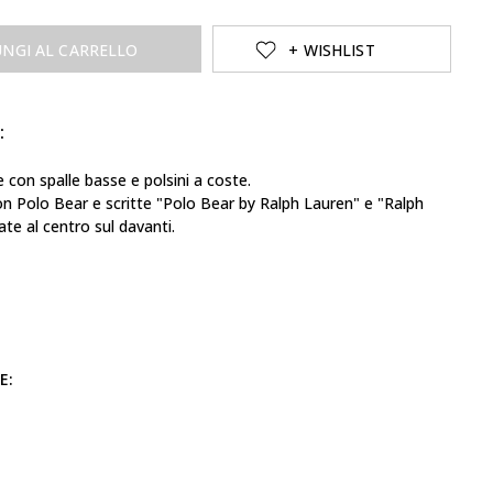
UNGI AL CARRELLO
+ WISHLIST
:
con spalle basse e polsini a coste.
on Polo Bear e scritte "Polo Bear by Ralph Lauren" e "Ralph
te al centro sul davanti.
E: