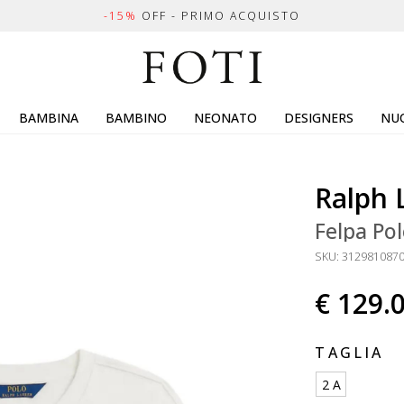
-15%
OFF - PRIMO ACQUISTO
BAMBINA
BAMBINO
NEONATO
DESIGNERS
NUO
Ralph 
Felpa Po
SKU: 312981087
€ 129.
TAGLIA
2 A