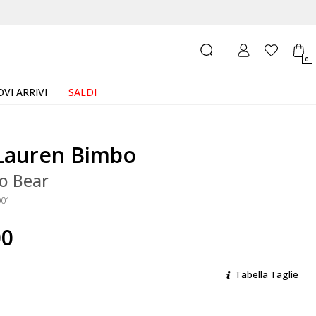
0
VI ARRIVI
SALDI
Lauren Bimbo
lo Bear
001
00
Tabella Taglie