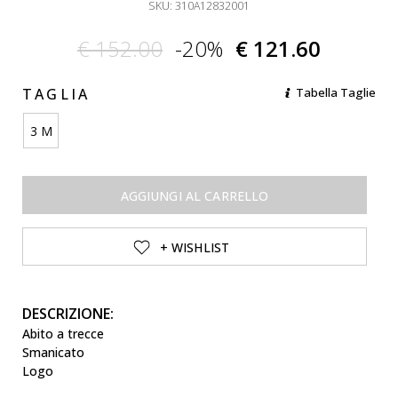
SKU: 310A12832001
€ 152.00
-20%
€ 121.60
TAGLIA
Tabella Taglie
3 M
AGGIUNGI AL CARRELLO
+ WISHLIST
DESCRIZIONE:
Abito a trecce
Smanicato
Logo