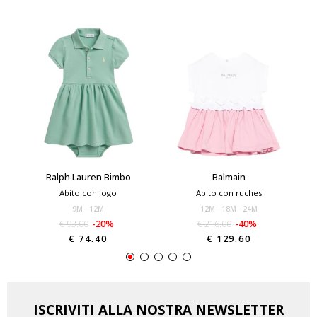
Ralph Lauren Bimbo
Balmain
Abito con logo
Abito con ruches
9M
12M
12M
18M
24M
€ 93.00
-20%
€ 216.00
-40%
€ 74.40
€ 129.60
ISCRIVITI ALLA NOSTRA NEWSLETTER