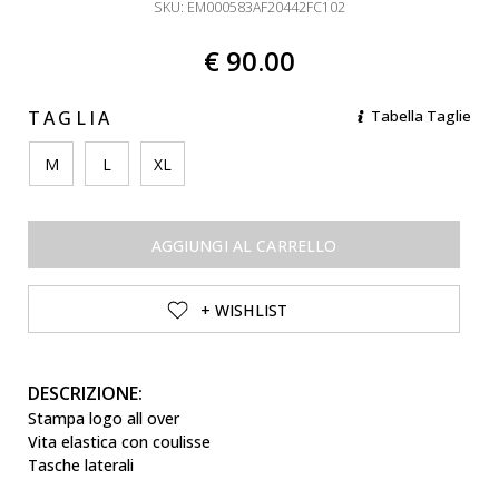
SKU: EM000583AF20442FC102
€ 90.00
TAGLIA
Tabella Taglie
M
L
XL
AGGIUNGI AL CARRELLO
+ WISHLIST
DESCRIZIONE:
Stampa logo all over
Vita elastica con coulisse
Tasche laterali