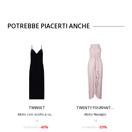
POTREBBE PIACERTI ANCHE
TWINSET
TWENTY FOURHAITCH
Abito con scollo a cuore
Abito Navagio
48
38
€ 270.00
-40%
€ 285.00
-30%