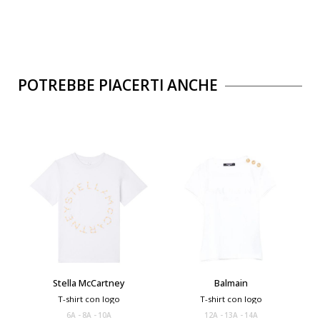
POTREBBE PIACERTI ANCHE
Stella McCartney
Balmain
T-shirt con logo
T-shirt con logo
6A
8A
10A
12A
13A
14A