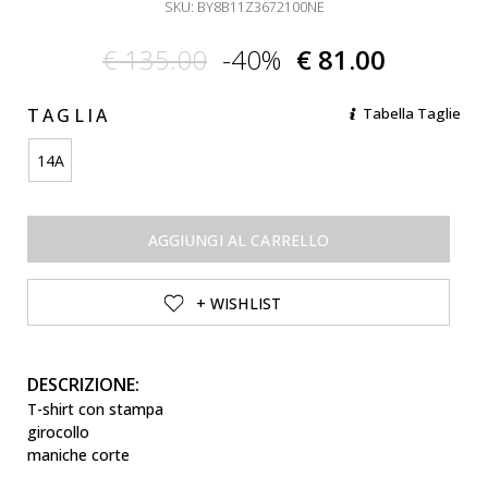
SKU: BY8B11Z3672100NE
€ 135.00
-40%
€ 81.00
TAGLIA
Tabella Taglie
14A
AGGIUNGI AL CARRELLO
+ WISHLIST
DESCRIZIONE:
T-shirt con stampa
girocollo
maniche corte