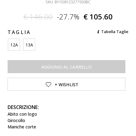
SKU: BY1D81Z3277930BC
€ 146.00
-27.7%
€ 105.60
TAGLIA
Tabella Taglie
12A
13A
AGGIUNGI AL CARRELLO
+ WISHLIST
DESCRIZIONE:
Abito con logo
Girocollo
Maniche corte