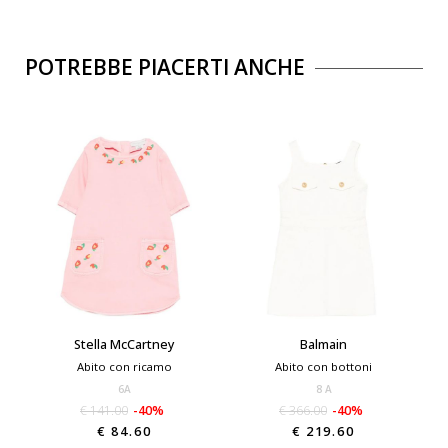
POTREBBE PIACERTI ANCHE
Stella McCartney
Balmain
Abito con ricamo
Abito con bottoni
6A
8 A
€ 141.00
-40%
€ 366.00
-40%
€ 84.60
€ 219.60